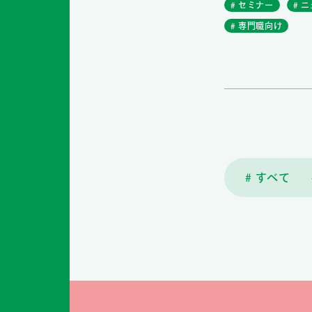
# セミナー
# 
# 専門職向け
# すべて